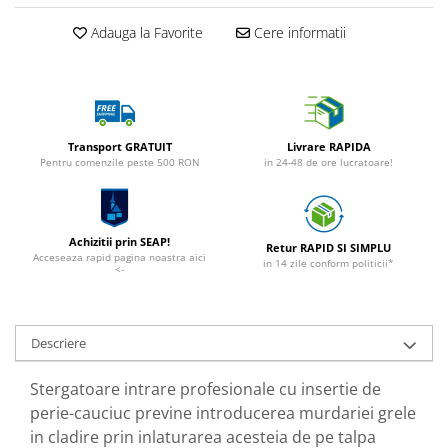
Adauga la Favorite
Cere informatii
Transport GRATUIT
Livrare RAPIDA
Pentru comenzile peste 500 RON
in 24-48 de ore lucratoare!
Achizitii prin SEAP!
Retur RAPID SI SIMPLU
Acceseaza rapid pagina noastra aici
in 14 zile conform politicii*
<-
Descriere
Stergatoare intrare profesionale cu insertie de
perie-cauciuc previne introducerea murdariei grele
in cladire prin inlaturarea acesteia de pe talpa