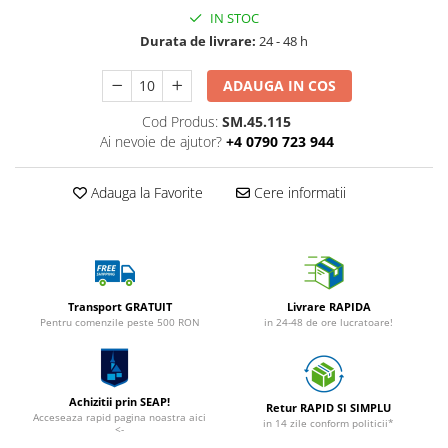
IN STOC
Durata de livrare:
24 - 48 h
ADAUGA IN COS
Cod Produs:
SM.45.115
Ai nevoie de ajutor?
+4 0790 723 944
Adauga la Favorite
Cere informatii
Transport GRATUIT
Livrare RAPIDA
Pentru comenzile peste 500 RON
in 24-48 de ore lucratoare!
Achizitii prin SEAP!
Retur RAPID SI SIMPLU
Acceseaza rapid pagina noastra aici
in 14 zile conform politicii*
<-