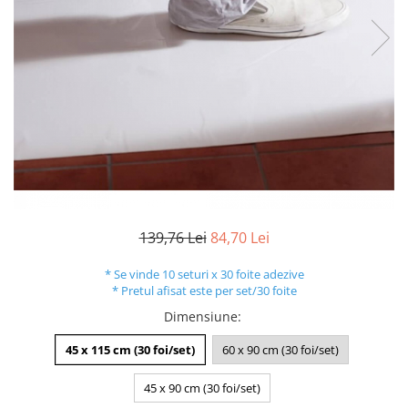
139,76 Lei
84,70 Lei
* Se vinde 10 seturi x 30 foite adezive
* Pretul afisat este per set/30 foite
Dimensiune
:
45 x 115 cm (30 foi/set)
60 x 90 cm (30 foi/set)
45 x 90 cm (30 foi/set)