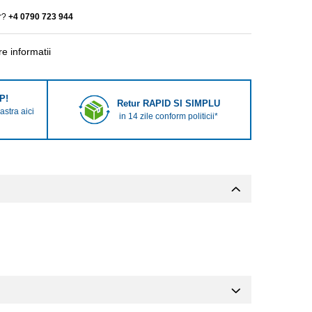
r?
+4 0790 723 944
e informatii
P!
Retur RAPID SI SIMPLU
stra aici
in 14 zile conform politicii*