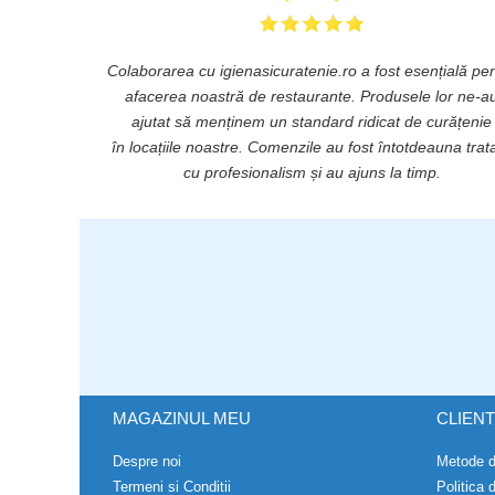
Colaborarea cu igienasicuratenie.ro a fost esențială pe
afacerea noastră de restaurante. Produsele lor ne-a
ajutat să menținem un standard ridicat de curățenie
în locațiile noastre. Comenzile au fost întotdeauna trat
cu profesionalism și au ajuns la timp.
MAGAZINUL MEU
CLIENT
Despre noi
Metode d
Termeni si Conditii
Politica 