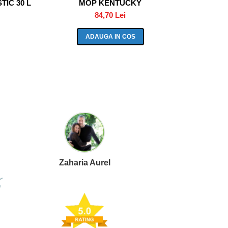
IC 30 L
MOP KENTUCKY
CO
84,70 Lei
ADAUGA IN COS
Zaharia Aurel