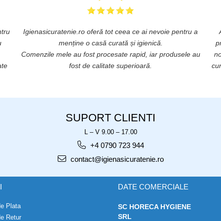
ntru
Igienasicuratenie.ro oferă tot ceea ce ai nevoie pentru a
u
menține o casă curată și igienică.
p
Comenzile mele au fost procesate rapid, iar produsele au
no
ate
fost de calitate superioară.
cur
SUPORT CLIENTI
L – V 9.00 – 17.00
+4 0790 723 944
contact@igienasicuratenie.ro
I
DATE COMERCIALE
e Plata
SC HORECA HYGIENE
SRL
de Retur