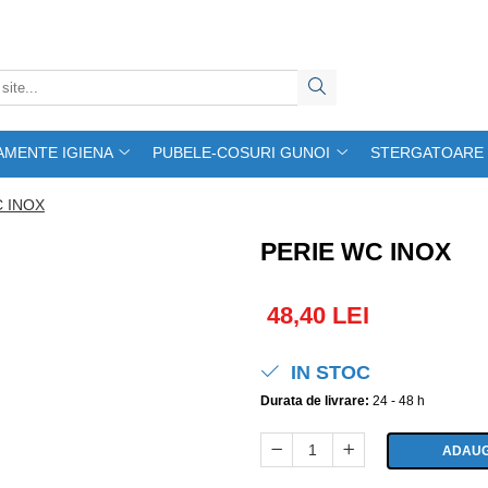
AMENTE IGIENA
PUBELE-COSURI GUNOI
STERGATOARE 
C INOX
PERIE WC INOX
48,40 LEI
IN STOC
Durata de livrare:
24 - 48 h
ADAUG