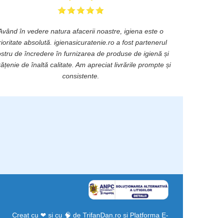
Având în vedere natura afacerii noastre, igiena este o
rioritate absolută. igienasicuratenie.ro a fost partenerul
stru de încredere în furnizarea de produse de igienă și
ățenie de înaltă calitate. Am apreciat livrările prompte și
consistente.
Creat cu ❤ și cu 🧠 de TrifanDan.ro
si
Platforma E-