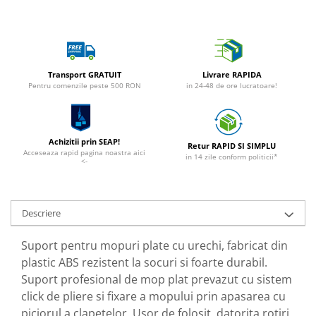
Transport GRATUIT
Livrare RAPIDA
Pentru comenzile peste 500 RON
in 24-48 de ore lucratoare!
Achizitii prin SEAP!
Retur RAPID SI SIMPLU
Acceseaza rapid pagina noastra aici
in 14 zile conform politicii*
<-
Descriere
Suport pentru mopuri plate cu urechi, fabricat din
plastic ABS rezistent la socuri si foarte durabil.
Suport profesional de mop plat prevazut cu sistem
click de pliere si fixare a mopului prin apasarea cu
piciorul a clapetelor. Usor de folosit, datorita rotiri