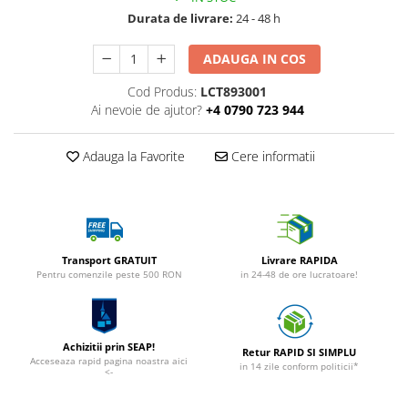
Durata de livrare:
24 - 48 h
ADAUGA IN COS
Cod Produs:
LCT893001
Ai nevoie de ajutor?
+4 0790 723 944
Adauga la Favorite
Cere informatii
Transport GRATUIT
Livrare RAPIDA
Pentru comenzile peste 500 RON
in 24-48 de ore lucratoare!
Achizitii prin SEAP!
Retur RAPID SI SIMPLU
Acceseaza rapid pagina noastra aici
in 14 zile conform politicii*
<-