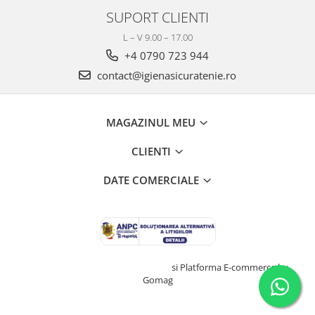
SUPORT CLIENTI
L – V 9.00 – 17.00
+4 0790 723 944
contact@igienasicuratenie.ro
MAGAZINUL MEU
CLIENTI
DATE COMERCIALE
Creat cu ❤ și cu 🧠 de TrifanDan.ro
si
Platforma E-commerce by
Gomag