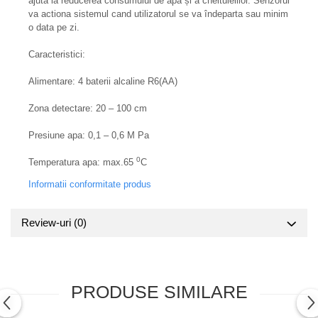
ajuta la reducerea consumului de apa și a cheltuielilor. Senzorul
va actiona sistemul cand utilizatorul se va îndeparta sau minim
o data pe zi.
Caracteristici:
Alimentare: 4 baterii alcaline R6(AA)
Zona detectare: 20 – 100 cm
Presiune apa: 0,1 – 0,6 M Pa
0
Temperatura apa: max.65
C
Informatii conformitate produs
Review-uri
(0)
PRODUSE SIMILARE