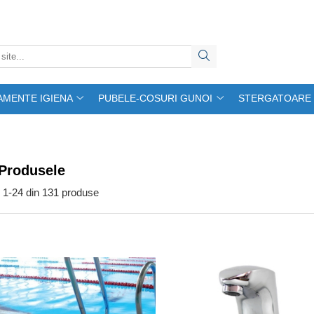
AMENTE IGIENA
PUBELE-COSURI GUNOI
STERGATOARE 
 Produsele
1-
24
din
131
produse