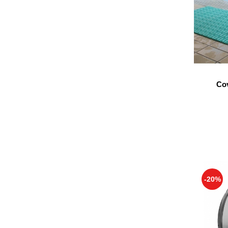
Cov
-20%